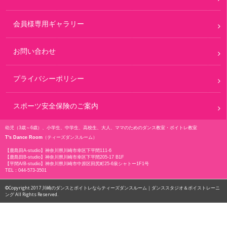
会員様専用ギャラリー
お問い合わせ
プライバシーポリシー
スポーツ安全保険のご案内
幼児（3歳～6歳）、小学生、中学生、高校生、大人、ママのためのダンス教室・ボイトレ教室
T's Dance Room
（ティーズダンスルーム）
【鹿島田A-studio】
神奈川県川崎市幸区下平間111-6
【鹿島田B-studio】
神奈川県川崎市幸区下平間205-17 B1F
【平間A/B-studio】
神奈川県川崎市中原区田尻町25-6泉シャトー1F1号
TEL：
044-573-3501
©Copyright 2017
川崎のダンスとボイトレならティーズダンスルーム｜ダンススタジオ＆ボイストレーニ
ング All Rights Reserved.