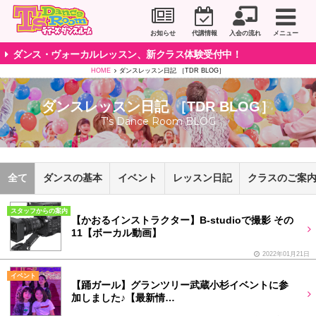
川崎市のダンススタジオ＆ボーカルスクール「T's D
お知らせ
代講情報
入会の流れ
メニュー
ダンス・ヴォーカルレッスン、新クラス体験受付中！
HOME
ダンスレッスン日記 ［TDR BLOG］
ダンスレッスン日記 ［TDR BLOG］
T's Dance Room BLOG
全て
ダンスの基本
イベント
レッスン日記
クラスのご案
スタッフからの案内
【かおるインストラクター】B-studioで撮影 その
11【ボーカル動画】
2022年01月21日
イベント
【踊ガール】グランツリー武蔵小杉イベントに参
加しました♪【最新情…