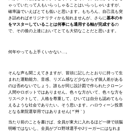
ゃっていたって人もいらっしゃることはいらっしゃいますが、
確率論でいえばとても低いと思います。もちろん、自己流も突
き詰めればオリジナリティかも知れませんが、さらに
基本のキ
をマスターしていることは何事にも通用する軸が完成する
の
で、その後の上達においてとても大切なことだと思います。
何年やっても上手くいかない…。
そんな声も聞こえてきますが、冒頭に記したとおりに持って生
まれた運動能力、音感、リズム感など少なからず個人差がある
のは否めないでしょう。誰もが同じ設計図で作られたクローン
人間やロボットではありません。色々な方がいて、色々な方を
リスペクトして、人格を尊重して、ひいては自分も認めてもら
えるような社会でありたい。そう思います。ハロウィーン投票
となる衆院選挙用ではありません( *´艸｀)
当たり前のことを書けば、全員が東大に入れるほど一律で頭脳
明晰ではないし、全員がプロ野球選手やJリーガーにはなれま