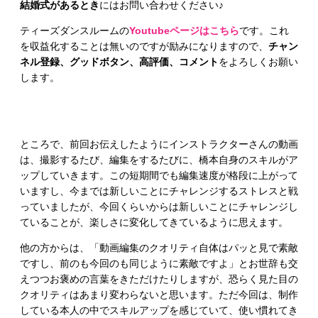
結婚式があるとき
にはお問い合わせください♪
ティーズダンスルームの
Youtubeページはこちら
です。これ
を収益化することは無いのですが励みになりますので、
チャン
ネル登録、グッドボタン、高評価、コメント
をよろしくお願い
します。
ところで、前回お伝えしたようにインストラクターさんの動画
は、撮影するたび、編集をするたびに、橋本自身のスキルがア
ップしていきます。この短期間でも編集速度が格段に上がって
いますし、今までは新しいことにチャレンジするストレスと戦
っていましたが、今回くらいからは新しいことにチャレンジし
ていることが、楽しさに変化してきているように思えます。
他の方からは、「動画編集のクオリティ自体はパッと見で素敵
ですし、前のも今回のも同じように素敵ですよ」とお世辞も交
えつつお褒めの言葉をきただけたりしますが、恐らく見た目の
クオリティはあまり変わらないと思います。ただ今回は、制作
している本人の中でスキルアップを感じていて、使い慣れてき