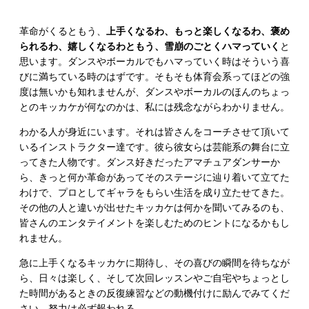
革命がくるともう、
上手くなるわ、もっと楽しくなるわ、褒め
られるわ、嬉しくなるわともう、雪崩のごとくハマっていく
と
思います。ダンスやボーカルでもハマっていく時はそういう喜
びに満ちている時のはずです。そもそも体育会系ってほどの強
度は無いかも知れませんが、ダンスやボーカルのほんのちょっ
とのキッカケが何なのかは、私には残念ながらわかりません。
わかる人が身近にいます。それは皆さんをコーチさせて頂いて
いるインストラクター達です。彼ら彼女らは芸能系の舞台に立
ってきた人物です。ダンス好きだったアマチュアダンサーか
ら、きっと何か革命があってそのステージに辿り着いて立てた
わけで、プロとしてギャラをもらい生活を成り立たせてきた。
その他の人と違いが出せたキッカケは何かを聞いてみるのも、
皆さんのエンタテイメントを楽しむためのヒントになるかもし
れません。
急に上手くなるキッカケに期待し、その喜びの瞬間を待ちなが
ら、日々は楽しく、そして次回レッスンやご自宅やちょっとし
た時間があるときの反復練習などの動機付けに励んでみてくだ
さい。努力は必ず報われる。