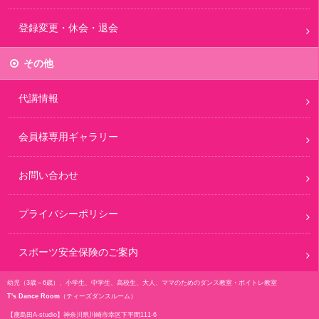
登録変更・休会・退会
その他
代講情報
会員様専用ギャラリー
お問い合わせ
プライバシーポリシー
スポーツ安全保険のご案内
幼児（3歳～6歳）、小学生、中学生、高校生、大人、ママのためのダンス教室・ボイトレ教室
T's Dance Room
（ティーズダンスルーム）
【鹿島田A-studio】
神奈川県川崎市幸区下平間111-6