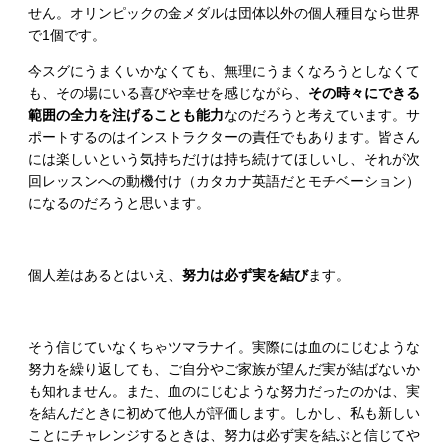
せん。オリンピックの金メダルは団体以外の個人種目なら世界
で1個です。
今スグにうまくいかなくても、無理にうまくなろうとしなくて
も、その場にいる喜びや幸せを感じながら、
その時々にできる
範囲の全力を注げることも能力
なのだろうと考えています。サ
ポートするのはインストラクターの責任でもあります。皆さん
には楽しいという気持ちだけは持ち続けてほしいし、それが次
回レッスンへの動機付け（カタカナ英語だとモチベーション）
になるのだろうと思います。
個人差はあるとはいえ、
努力は必ず実を結び
ます。
そう信じていなくちゃツマラナイ。実際には血のにじむような
努力を繰り返しても、ご自分やご家族が望んだ実が結ばないか
も知れません。また、血のにじむような努力だったのかは、実
を結んだときに初めて他人が評価します。しかし、私も新しい
ことにチャレンジするときは、努力は必ず実を結ぶと信じてや