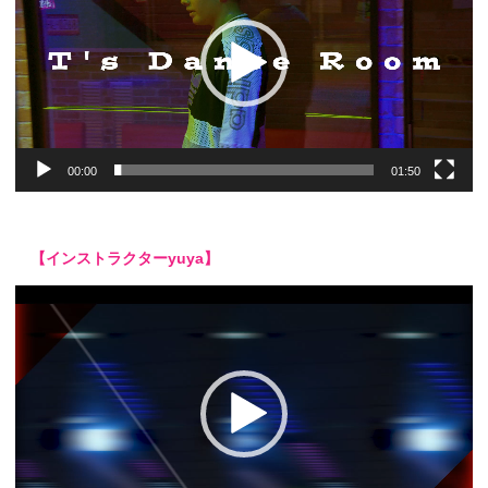
レ
ー
ヤ
ー
00:00
01:50
【インストラクターyuya】
動
画
プ
レ
ー
ヤ
ー