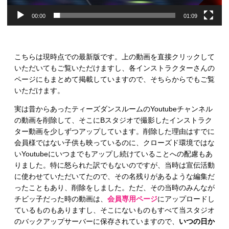
00:00
01:09
こちらは現時点での最新版です。上の動画を直接クリックして
いただいてもご覧いただけますし、各インストラクターさんの
ページにもまとめて掲載していますので、そちらからでもご覧
いただけます。
実は昔からあったティーズダンスルームのYoutubeチャンネル
の動画を削除して、そこにBスタジオで撮影したインストラク
ター動画を少しずつアップしています。削除した理由はすでに
会員様ではない子供も映っているのに、クローズド環境ではな
いYoutubeにいつまでもアップし続けていることへの配慮もあ
りました。特に怒られた訳でもないのですが、当時は宣伝活動
に使わせていただいてたので、その名残りがあるような編集だ
ったこともあり、削除をしました。ただ、その当時のみんなが
チビッ子だった時の動画は、
会員専用ページ
にアップロードし
ているものもありますし、そこにないものもすべて当スタジオ
のバックアップサーバーに保存されていますので、
いつの日か