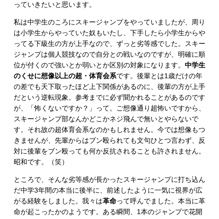
っていきたいと思います。
私は中学生のころにスキージャンプをやっていましたが、周り
は小学生からやっていた奴もいたし、下手したら小学生からや
ってる下級生の方が上手なので、ずっと劣等感でした。スキー
ジャンプは個人競技なので自分との戦いなのですが、明確に順
位が付くので強いとか弱いとか区別の対象になります。
中学生
のくせに想像以上の超・体育会系
です。後輩とは1歳だけの年
の差でも天下取ったほど上下関係があるのに、後輩の方が上手
だという逆転現象。参考までに必ず聞かれることがあるのです
が、「怖くないですか？」って。ご想像通り超怖いですから、
スキージャンプ部なんかどこかネジ飛んで無いとやらないで
す。それ故の超体育会系なのかもしれません。今では想像もつ
きませんが、先輩からはブン殴られても文句ひとつ言わず、反
対に後輩をブン殴っても何か反抗されることも許されません。
昭和です。（笑）
ところで、そんな劣等感が長かったスキージャンプに打ち込ん
だ中学3年間の本当に後半に、前述したように一気に視界が広
がる経験をしました。我々は
革命
って呼んでました。本当に革
命が起こったかのようです。ある瞬間、1本のジャンプで花開