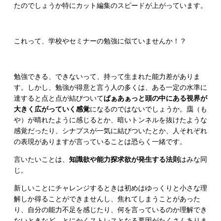
たのでしょうか特にカット編集のスピードが上がっています。
これって、学校やセミナーの勉強に似ていませんか！？
勉強できる、できないって、持って生まれた能力差がありま
す。しかし、勉強が得意と言う人の多くは、ある一定の水準に
達すると点と点が結びついて
ぱぁあぁっと頭の中にある視界が
大きく広がっていく感覚
になるのではないでしょうか。靄（も
や）が晴れたように感じるとか、暗いトンネルを抜けたような
感覚だったり、シナプスが一気に結びついたとか、人それぞれ
の表現がありますが言っていることは恐らく一緒です。
言いたいことは、
知識欲や能力探求欲が発生する法則
はみな同
じ。
新しいことにチャレンジするときは初めはゆっくりと小さな理
解しか得ることができませんし、焦れてしまうことがあった
り、自分の能力不足を感じたり、何を言っているのか理解でき
ないときなど、とにかくストレスとなる要因がたくさんありま