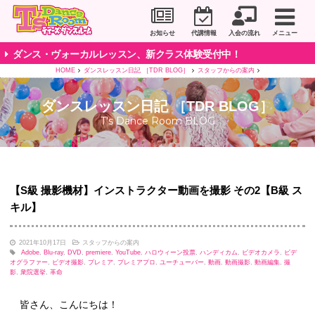
川崎市のダンススタジオ＆ボーカルスクール「T's D
お知らせ
代講情報
入会の流れ
メニュー
ダンス・ヴォーカルレッスン、新クラス体験受付中！
HOME
ダンスレッスン日記 ［TDR BLOG］
スタッフからの案内
ダンスレッスン日記 ［TDR BLOG］
T's Dance Room BLOG
【S級 撮影機材】インストラクター動画を撮影 その2【B級 ス
キル】
2021年10月17日
スタッフからの案内
Adobe
,
Blu-ray
,
DVD
,
premiere
,
YouTube
,
ハロウィーン投票
,
ハンディカム
,
ビデオカメラ
,
ビデ
オグラファー
,
ビデオ撮影
,
プレミア
,
プレミアプロ
,
ユーチューバー
,
動画
,
動画撮影
,
動画編集
,
撮
影
,
衆院選挙
,
革命
皆さん、こんにちは！