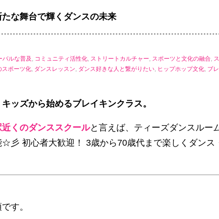
新たな舞台で輝くダンスの未来
ーバルな普及
,
コミュニティ活性化
,
ストリートカルチャー
,
スポーツと文化の融合
,
のスポーツ化
,
ダンスレッスン
,
ダンス好きな人と繋がりたい
,
ヒップホップ文化
,
ブレ
。キッズから始めるブレイキンクラス。
駅
近くのダンススクール
と言えば、ティーズダンスルー
☆彡 初心者大歓迎！ 3歳から70歳代まで楽しくダン
頭です。