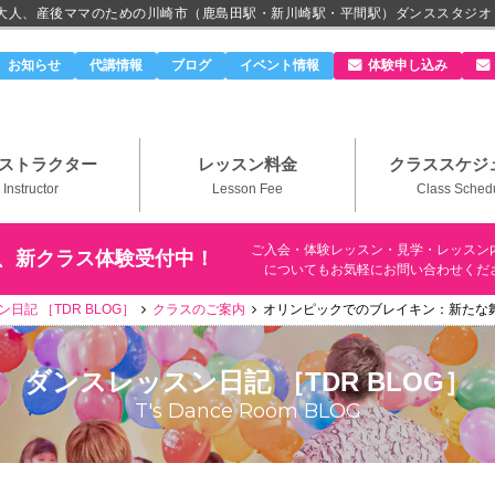
、大人、産後ママのための川崎市（鹿島田駅・新川崎駅・平間駅）ダンススタジオ
のダンススタジオ＆ボーカルスクール「T's Dance Roo
お知らせ
代講情報
ブログ
イベント情報
体験申し込み
ストラクター
レッスン料金
クラススケジ
Instructor
Lesson Fee
Class Sched
ご入会・体験レッスン・見学・レッスン
、新クラス体験受付中！
についてもお気軽にお問い合わせくだ
日記 ［TDR BLOG］
クラスのご案内
オリンピックでのブレイキン：新たな
ダンスレッスン日記 ［TDR BLOG］
T's Dance Room BLOG