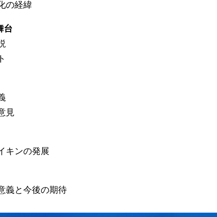
目化の経緯
舞台
説
ト
義
意見
レイキンの発展
の意義と今後の期待