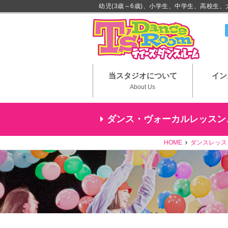
幼児(3歳～6歳)、小学生、中学生、高校生
川崎市
当スタジオについて
イン
About Us
ダンス・ヴォーカルレッスン
HOME
ダンスレッスン