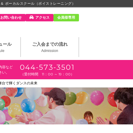
 ＆ ボーカルスクール（ボイストレーニング）
m」
お問い合わせ
アクセス
会員様専用
ュール
ご入会までの流れ
ule
Admission
044-573-3501
内容など
さい。
（受付時間 11：00 ～ 19：00）
舞台で輝くダンスの未来