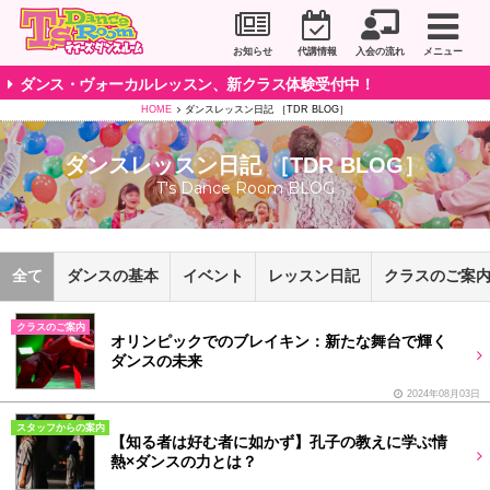
川崎市のダンススタジオ＆ボーカルスクール「T's D
お知らせ
代講情報
入会の流れ
メニュー
ダンス・ヴォーカルレッスン、新クラス体験受付中！
HOME
ダンスレッスン日記 ［TDR BLOG］
ダンスレッスン日記 ［TDR BLOG］
T's Dance Room BLOG
全て
ダンスの基本
イベント
レッスン日記
クラスのご案
クラスのご案内
オリンピックでのブレイキン：新たな舞台で輝く
ダンスの未来
2024年08月03日
スタッフからの案内
【知る者は好む者に如かず】孔子の教えに学ぶ情
熱×ダンスの力とは？