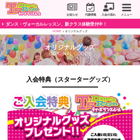
川崎市のダンススタジオ＆ボーカルスクール「T's D
お知らせ
代講情報
入会の流れ
メニュー
ダンス・ヴォーカルレッスン、新クラス体験受付中！
HOME
オリジナルグッズ
オリジナルグッズ
ORIGINAL GOODS
入会特典（スターターグッズ）