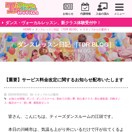
川崎市のダンススタジオ＆ボーカルスクール「T's D
お知らせ
代講情報
入会の流れ
メニュー
ダンス・ヴォーカルレッスン、新クラス体験受付中！
HOME
ダンスレッスン日記 ［TDR BLOG］
スタッフからの案内
ダンスレッスン日記 ［TDR BLOG］
T's Dance Room BLOG
【重要】サービス料金改定に関するお知らせ配布いたします
2022年09月05日
スタッフからの案内
お知らせ情報
,
ダンス
,
ダンススクール
,
初めての習い事
,
初心者クラス
,
初心者歓迎
,
川崎ダン
ス
,
掲示ボード
,
習い事
,
鹿島田ダンス
皆さん、こんにちは。ティーズダンスルームの江頭です。
本日の川崎市は、気温も上がり外にいるだけで汗が出てくるよ