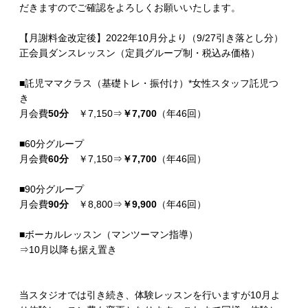
だきますのでご確認をよろしくお願いいたします。
【月謝料金改定後】2022年10月分より（9/27引き落とし分）
正会員ダンスレッスン（定員グループ制・税込み価格）
■託児ママクラス（基礎トレ・振付け）*女性スタッフ託児つ
き
月会費
50分
￥7,150⇒
￥7,700
（年46回）
■60分グループ
月会費
60分
￥7,150⇒
￥7,700
（年46回）
■90分グループ
月会費
90分
￥8,800⇒
￥9,900
（年46回）
■ボーカルレッスン（マンツーマン指導）
⇒10月以降も据え置き
当スタジオでは引き続き、体験レッスンを行いますが10月よ