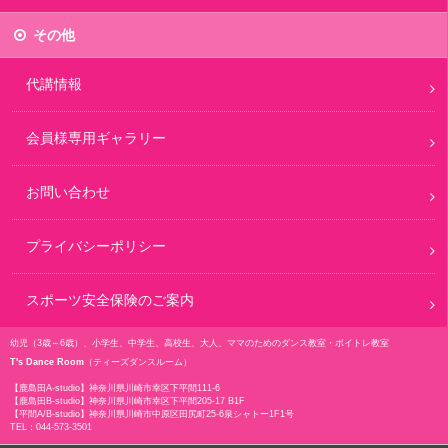
その他
代講情報
会員様専用ギャラリー
お問い合わせ
プライバシーポリシー
スポーツ安全保険のご案内
幼児（3歳～6歳）、小学生、中学生、高校生、大人、ママのためのダンス教室・ボイトレ教室
T's Dance Room
（ティーズダンスルーム）
【鹿島田A-studio】
神奈川県川崎市幸区下平間111-6
【鹿島田B-studio】
神奈川県川崎市幸区下平間205-17 B1F
【平間A/B-studio】
神奈川県川崎市中原区田尻町25-6泉シャトー1F1号
TEL：
044-573-3501