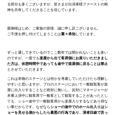
る部分も多くございますが、皆さまが出演者様ファーストの精
神を共有してくださることを信じています。
親御様はじめ、ご家族の皆様、誠に申し訳ございません。
ご不便を押し付けてしまうことは
重々承知
しています。
ずっと通してきているのでここ数年では聞かれないことも多い
のですが、一度でも
楽屋から出て客席側にお座りいただきまし
た方は、休憩時間中であっても途中で楽屋側に戻ることは禁止
とさせていただきます。
これは本物のステージとは何かを考慮していただけたら理解し
やすいと思いますが、プロのステージにおいて一般観覧客が楽
屋に出入りすることなど絶対に無いし、反対にマネージャーが
本番上演中に観客席で一般客として観覧することがあったとし
ても、ショー途中で一般観客席から楽屋入りするなどあり得な
い事だからです。なぜなら
ショーの途中でのホール出入りはシ
ョーを見せる側からしたら最悪の行為であり、演者目線で言っ