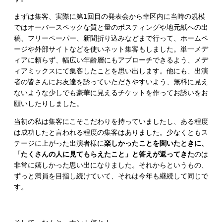
まずは集客、実際に第1回目の発表会から幸区内に当時の規模
ではオーバースペックな質と量のポスティングや地元紙への出
稿、フリーペーパー、新聞折り込みなどまで行って、ホームペ
ージや外部サイトなどを使いネット集客もしました。単一メデ
ィアに頼らず、幅広い年齢層にもアプローチできるよう、メデ
ィアミックスにて集客したことを思い出します。他にも、出演
者の皆さんにお友達を誘っていただきやすいよう、無料に見え
ないような少しでも豪華に見えるチケットを作ってお誘いをお
願いしたりしました。
当初の私は集客にこそこだわりを持っていましたし、ある程度
は成功したと言われる程度の集客はありました。少なくともス
テージに上がった出演者様に
楽しかったことを聞いたときに、
「たくさんの人に見てもらえたこと」と答えが返ってきた
のは
非常に嬉しかった思い出になりました。それからというもの、
ずっと満員を目指し続けていて、それは今年も継続して同じで
す。