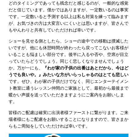
どのタイミングであっても残念だと感じるのが、一般的な感覚
だと信じています。僅かではありますが、一定数いるのは事実
です。一定数いると予測する以上は私も対策を練って臨みます
が、お気づきの方は大変言いにくいとは思いますが、皆さんで
もやんわりと共有していただければ幸いです。
ショーを見せる側としたら、ショーの途中での移動は撲滅した
いですが、他にも休憩時間が終わったら戻ってこないお客様が
いることも悩ましい部分です。後半に入るや否や、空席が目立
っていたらどうでしょう。同じく悲しくなりませんでしょう
か。万が一にも、
『わが家の子供の出番はあとだから、今はど
うでも良いや。』みたいな方がいらっしゃるのはとても悲しい
です。ぜひ、わが家の子供だけでなく、同じエンターテイメン
ト教室に通うレッスン仲間のご家族として、最初から最後まで
暖かい声援を送っていただきますようにご案内をお願いしま
す。
皆様のご配慮は確実に出演者様ファーストに繋がります。ご来
場者様にもご配慮をお願いすることになりますので、皆さまか
らもご周知をしていただければ幸いです。