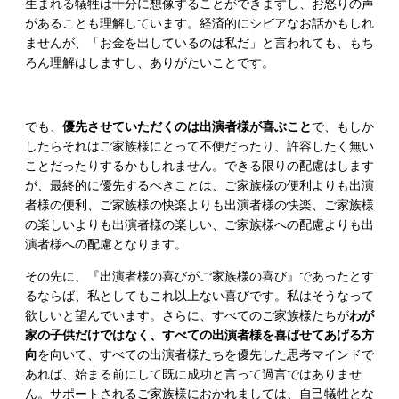
生まれる犠牲は十分に想像することができますし、お怒りの声
があることも理解しています。経済的にシビアなお話かもしれ
ませんが、「お金を出しているのは私だ」と言われても、もち
ろん理解はしますし、ありがたいことです。
でも、
優先させていただくのは出演者様が喜ぶこと
で、もしか
したらそれはご家族様にとって不便だったり、許容したく無い
ことだったりするかもしれません。できる限りの配慮はします
が、最終的に優先するべきことは、ご家族様の便利よりも出演
者様の便利、ご家族様の快楽よりも出演者様の快楽、ご家族様
の楽しいよりも出演者様の楽しい、ご家族様への配慮よりも出
演者様への配慮となります。
その先に、『出演者様の喜びがご家族様の喜び』であったとす
るならば、私としてもこれ以上ない喜びです。私はそうなって
欲しいと望んでいます。さらに、すべてのご家族様たちが
わが
家の子供だけではなく、すべての出演者様を喜ばせてあげる方
向
を向いて、すべての出演者様たちを優先した思考マインドで
あれば、始まる前にして既に成功と言って過言ではありませ
ん。サポートされるご家族様におかれましては、自己犠牲とな