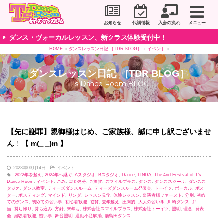
川崎市のダンススタジオ＆ボーカルスクール「T's D
お知らせ
代講情報
入会の流れ
メニュー
ダンス・ヴォーカルレッスン、新クラス体験受付中！
HOME
ダンスレッスン日記 ［TDR BLOG］
イベント
ダンスレッスン日記 ［TDR BLOG］
T's Dance Room BLOG
【先に謝罪】親御様はじめ、ご家族様、誠に申し訳ございませ
ん！【 m(_ _)m 】
2023年03月14日
イベント
2022年を超え
,
2024年へ継ぐ
,
Aスタジオ
,
Bスタジオ
,
Dance
,
LINDA
,
The 4nd Festival of T's
Dance Room
,
イベント
,
ごみ
,
ゴミ処分
,
ご挨拶
,
スマイルプラス
,
ダンス
,
ダンススクール
,
ダンスス
タジオ
,
ダンス教室
,
ティーズダンスルーム
,
ティーズダンスルーム発表会
,
トーイツ
,
ボーカル
,
ポス
ター
,
ポスティング
,
マインド
,
リンダ
,
レッスン見学
,
体験レッスン
,
出演者様ファースト
,
分別
,
初め
てのダンス
,
初めての習い事
,
初心者歓迎
,
協賛
,
去年越え
,
圧倒的
,
大人の習い事
,
川崎ダンス
,
弁
当
,
持ち帰り
,
持ち込み
,
方針
,
来年も
,
株式会社スマイルプラス
,
株式会社トーイツ
,
照明
,
理念
,
発表
会
,
経験者歓迎
,
習い事
,
舞台照明
,
運動不足解消
,
鹿島田ダンス