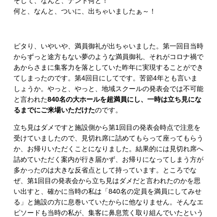
そして、なんと、ナント何と！
何と、なんと、ついに、出ちゃいましたぁ～！
ピタり、いやいや、満員御礼が出ちゃいました。第一回目当時
からずっと途方もない夢のような満員御礼、それがコロナ禍で
あからさまに集客力を落としていた昨年に実現することができ
てしまったのです。第4回目にしてです。苦節4年とも言いま
しょうか。やっと、やっと、地域スクールの発表会では不可能
と言われた
840名の大ホールを超満員にし、一時は立ち見にな
るまでにご来場いただけた
のです。
立ち見はダメですと施設側から第1回目の発表会時点で注意を
受けていましたので、見切れ席に詰めてもらって座ってもらう
か、お帰りいただくことになりました。結果的には見切れ席へ
詰めていただく案内が行き届かず、お帰りになってしまう方が
多かったのは大きな反省点として持っています。ところでな
ぜ、第1回目の発表会から立ち見はダメだと言われたのかを思
い出すと、確かに当時の私は「840名の定員を満員にしてみせ
る」と施設の方に息巻いていたからに他なりません。そんなエ
ピソードも当時の私が、集客に鼻息荒く取り組んでいたという