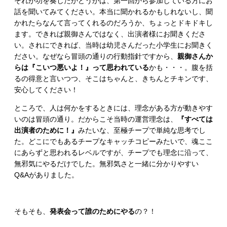
それが功を奏したかどうかは、第一回から参加している方にお
話を聞いてみてください。本当に聞かれるかもしれないし、聞
かれたらなんて言ってくれるのだろうか、ちょっとドキドキし
ます。できれば親御さんではなく、出演者様にお聞きくださ
い。されにできれば、当時は幼児さんだった小学生にお聞きく
ださい。なぜなら冒頭の通りの行動指針ですから、
親御さんか
らは『こいつ悪いよ！』って思われている
かも・・・。腹を括
るの得意と言いつつ、そこはちゃんと、きちんとチキンです、
安心してください！
ところで、人は何かをするときには、理念がある方が動きやす
いのは冒頭の通り。だからこそ当時の運営理念は、
『すべては
出演者のために！』
みたいな、至極チープで単純な思考でし
た。どこにでもあるチープなキャッチコピーみたいで、魂ここ
にあらずと思われるレベルですが、チープでも理念に沿って、
無邪気にやるだけでした。無邪気さと一緒に分かりやすい
Q&Aがありました。
そもそも、
発表会って誰のためにやる
の？！