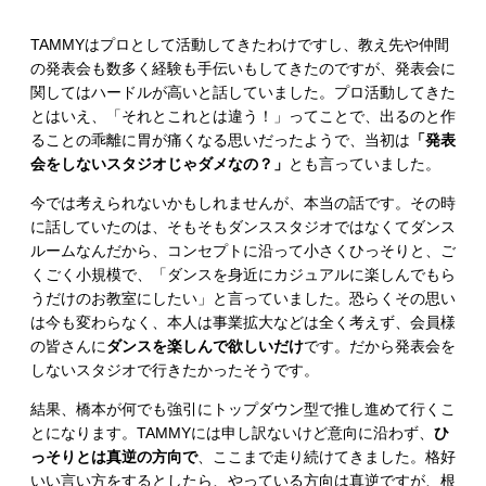
TAMMYはプロとして活動してきたわけですし、教え先や仲間
の発表会も数多く経験も手伝いもしてきたのですが、発表会に
関してはハードルが高いと話していました。プロ活動してきた
とはいえ、「それとこれとは違う！」ってことで、出るのと作
ることの乖離に胃が痛くなる思いだったようで、当初は
「発表
会をしないスタジオじゃダメなの？」
とも言っていました。
今では考えられないかもしれませんが、本当の話です。その時
に話していたのは、そもそもダンススタジオではなくてダンス
ルームなんだから、コンセプトに沿って小さくひっそりと、ご
くごく小規模で、「ダンスを身近にカジュアルに楽しんでもら
うだけのお教室にしたい」と言っていました。恐らくその思い
は今も変わらなく、本人は事業拡大などは全く考えず、会員様
の皆さんに
ダンスを楽しんで欲しいだけ
です。だから発表会を
しないスタジオで行きたかったそうです。
結果、橋本が何でも強引にトップダウン型で推し進めて行くこ
とになります。TAMMYには申し訳ないけど意向に沿わず、
ひ
っそりとは真逆の方向で
、ここまで走り続けてきました。格好
いい言い方をするとしたら、やっている方向は真逆ですが、根