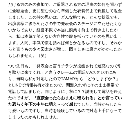
だける方のみの参加で、ご辞退される方の理由の如何を問わず
に全額返金、更に望むのなら準備した衣装代まで負担して返金
しました。この時の思いは、どんな時でも、どんな状況でも、
出演者様に後ろめたさの中で発表会のステージに立たせたくな
いからであり、経営不振で本当に廃業寸前まで行きましたか
ら、私は本気で笑えない方向性で腹を括っていたのを思い出し
ます。人間、本気で腹を括れば何とかなるものですし、それか
らと言うもの少々図太さが増し、図々しさに磨きがかかったか
もしれません。（笑）
つい先日も、「発表会と言うチラシが投函されて迷惑なので引
き取りに来てくれ」と言うクレームの電話がAスタジオにあ
り、当時も私が対応したのでTAMMYから「どうしますか？」
とLINEで情報共有が来たので、間髪入れずにそのまま携帯で
電話して話ました。同じように丁寧に？？説明して電話を終え
たのですが、
『直接会ったらおまえに殴られる』とか言ってい
た恐らく年下の中年に萌え～って感じ
でした。当時からしたら
可愛いものですし、当時を経験しているので対応上手になって
しまったのかもしれません。