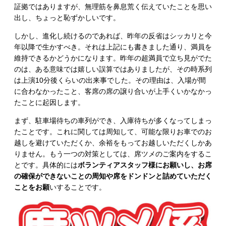
証拠ではありますが、無理筋を鼻息荒く伝えていたことを思い
出し、ちょっと恥ずかしいです。
しかし、進化し続けるのであれば、昨年の反省はシッカリと今
年以降で生かすべき。それは上記にも書きました通り、満員を
維持できるかどうかになります。昨年の超満員で立ち見がでた
のは、ある意味では嬉しい誤算ではありましたが、その時系列
は上演10分後くらいの出来事でした。その理由は、入場が間
に合わなかったこと、客席の席の譲り合いが上手くいかなかっ
たことに起因します。
まず、駐車場待ちの車列ができ、入庫待ちが多くなってしまっ
たことです。これに関しては周知して、可能な限りお車でのお
越しを避けていただくか、余裕をもってお越しいただくしかあ
りません。もう一つの対策としては、席ツメのご案内をするこ
とです。具体的には
ボランティアスタッフ様にお願いし、お席
の確保ができないことの周知や席をドンドンと詰めていただく
ことをお願
いすることです。