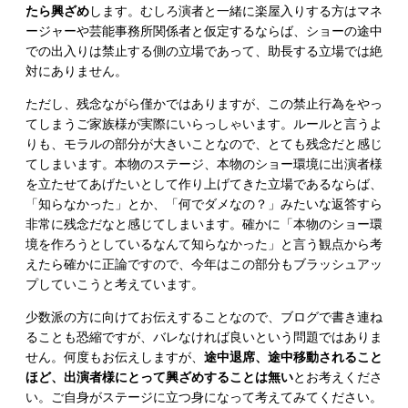
たら興ざめ
します。むしろ演者と一緒に楽屋入りする方はマネ
ージャーや芸能事務所関係者と仮定するならば、ショーの途中
での出入りは禁止する側の立場であって、助長する立場では絶
対にありません。
ただし、残念ながら僅かではありますが、この禁止行為をやっ
てしまうご家族様が実際にいらっしゃいます。ルールと言うよ
りも、モラルの部分が大きいことなので、とても残念だと感じ
てしまいます。本物のステージ、本物のショー環境に出演者様
を立たせてあげたいとして作り上げてきた立場であるならば、
「知らなかった」とか、「何でダメなの？」みたいな返答すら
非常に残念だなと感じてしまいます。確かに「本物のショー環
境を作ろうとしているなんて知らなかった」と言う観点から考
えたら確かに正論ですので、今年はこの部分もブラッシュアッ
プしていこうと考えています。
少数派の方に向けてお伝えすることなので、ブログで書き連ね
ることも恐縮ですが、バレなければ良いという問題ではありま
せん。何度もお伝えしますが、
途中退席、途中移動されること
ほど、出演者様にとって興ざめすることは無い
とお考えくださ
い。ご自身がステージに立つ身になって考えてみてください。