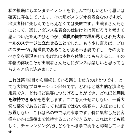
私の根底にもエンタテイメントを楽しんで欲しいという思いは
確実に存在しています。その形がスタジオ発表会なのですが、
出演者様に楽しんでもらえなくては失敗です。出演者さんたち
にとって、楽しいダンス発表会の仕掛けとは何だろうと考えて
思いついた答えのひとつが、
満員の観客で埋め尽くされた大ホ
ールのステージに立たせること
でした。もう少し言えば、プロ
のステージは超満員であることがあるべき姿ですし、そのある
べき姿を実現させてあげれば本物を体験してもらえるし、その
本物の体験こそが出演者さんたちにダンスは楽しいと思っても
らえると信じ込みました。
これは第1回目から継続している楽しませ方のひとつです。と
ても大切なプロモーション部分です。どれほど魅力的な演出を
用意でき、どれほど集客につなげることができ、どれほど
満員
を維持できるか
を思案します。ここを人任せにしない。一番大
切な部分であると言っても過言ではない集客を、人任せにして
放置しない。これは私の中では約束事です。特に集客したお客
様をいかに最後まで維持することができるか、これはとても難
しく、チャレンジングだけどやるべき事であると認識していま
す。