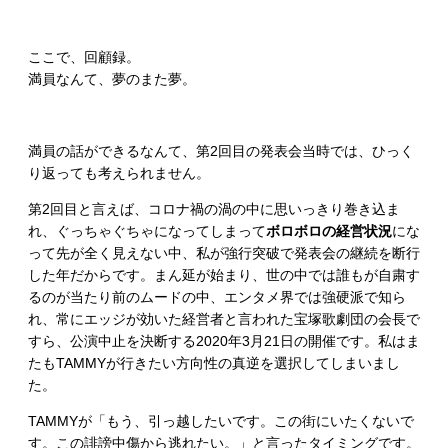
ここで、回顧録。
満員なんて、夢のまた夢。
満員の話ができるなんて、第2回目の発表会当時では、ひっく
り返っても考えられません。
第2回目と言えば、コロナ禍の渦の中に思いっきり巻き込ま
れ、ぐっちゃぐちゃになってしまって
ボロボロの経営状況
にな
って先が全く見えない中、私が強行突破で発表会の継続を断行
した年だからです。まん延が始まり、世の中では誰もが自粛す
るのが当たり前のムードの中、エンタメ界では強硬派で知ら
れ、常にエッジが効いた経営者と言われた宝塚歌劇団の会長で
すら、公演中止を決断する2020年3月21日の開催です。私はま
たもTAMMYが行きたい方向性の真逆を選択してしまいまし
た。
TAMMYが「もう、引っ越したいです。この街にいたくないで
す。この誹謗中傷から逃れたい。」と言ったタイミングです。