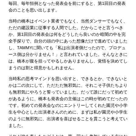
毎回、毎年恒例となった発表会を前にすると、第1回目の発表
会のことを思い出します。
当時の橋本はイベント業者でもなく、当然ダンサーでもなく、
ただの建設業に従事する人間でした。だからこそと言うべき
か、第1回目の発表会は何をどうしたら良いのか暗闇の中を完
全手探りで、自分の頭の中にあった想像だけで進めていました
し、TAMMYに聞いても「私は出演者側だったので、プロデュ
ース側は分かりません！」と言われていました。そんなときに
は、橋本が腹を括ってやるしかありませんし、覚悟を決めてし
まうのは割と得意かもしれません。
当時私の思考マインドを思い出すと、できるとか、できないと
かは二の次にして、ただただ無邪気に、それこそ子供たちより
も無邪気にやろうと誓っていました。だって誰にだって初めて
があるように、橋本も発表会の主催はこの時が初めてだったの
です。初めての発表会なのにエントリーしてくれた園児や小学
生を中心とした出演者さんのために、まずは私が園児や小学生
のように無邪気に、出演者を喜ばせることを貫こうと考えてい
ました。