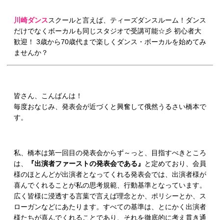
川崎ダンス
スクールと言えば、ティーズダンスルーム！ダンス
だけでなくボーカルも同じスタジオで受講可能☆彡 初心者大
歓迎！ 3歳から70歳代まで楽しくダンス・ボーカルを始めてみ
ませんか？
皆さん、こんばんは！
毎度おなじみ、発表会が近づくと興奮して俄然うるさい橋本で
す。
私、橋本は第一回目の発表会からず～っと、目指すべきところ
は、
『出演者ファーストの発表会である』
と定めており、会員
様のほとんどが出演者となってくれる発表会では、出演者様が
喜んでくれることが私の思考規範、行動基準となっています。
広く皆様に浸透する言葉で言えば理念とか、ポリシーとか、ス
ローガンなどにあたります。すべての基準は、とにかく出演者
様たちが喜んでくれることであり、それを徹底的に考え貫き通