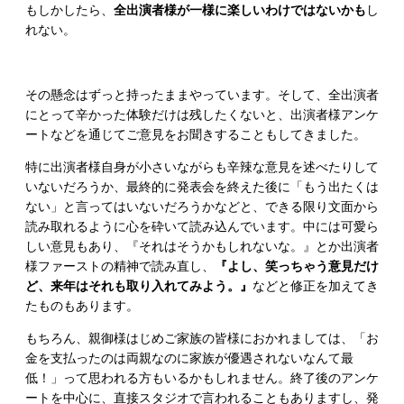
もしかしたら、
全出演者様が一様に楽しいわけではないかも
し
れない。
その懸念はずっと持ったままやっています。そして、全出演者
にとって辛かった体験だけは残したくないと、出演者様アンケ
ートなどを通じてご意見をお聞きすることもしてきました。
特に出演者様自身が小さいながらも辛辣な意見を述べたりして
いないだろうか、最終的に発表会を終えた後に「もう出たくは
ない」と言ってはいないだろうかなどと、できる限り文面から
読み取れるように心を砕いて読み込んでいます。中には可愛ら
しい意見もあり、『それはそうかもしれないな。』とか出演者
様ファーストの精神で読み直し、
『よし、笑っちゃう意見だけ
ど、来年はそれも取り入れてみよう。』
などと修正を加えてき
たものもあります。
もちろん、親御様はじめご家族の皆様におかれましては、「お
金を支払ったのは両親なのに家族が優遇されないなんて最
低！」って思われる方もいるかもしれません。終了後のアンケ
ートを中心に、直接スタジオで言われることもありますし、発