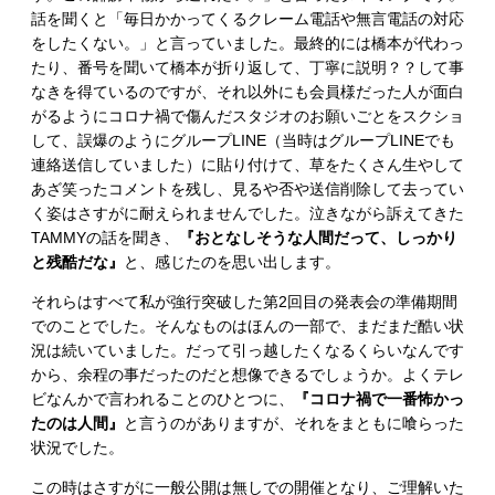
話を聞くと「毎日かかってくるクレーム電話や無言電話の対応
をしたくない。」と言っていました。最終的には橋本が代わっ
たり、番号を聞いて橋本が折り返して、丁寧に説明？？して事
なきを得ているのですが、それ以外にも会員様だった人が面白
がるようにコロナ禍で傷んだスタジオのお願いごとをスクショ
して、誤爆のようにグループLINE（当時はグループLINEでも
連絡送信していました）に貼り付けて、草をたくさん生やして
あざ笑ったコメントを残し、見るや否や送信削除して去ってい
く姿はさすがに耐えられませんでした。泣きながら訴えてきた
TAMMYの話を聞き、
『おとなしそうな人間だって、しっかり
と残酷だな』
と、感じたのを思い出します。
それらはすべて私が強行突破した第2回目の発表会の準備期間
でのことでした。そんなものはほんの一部で、まだまだ酷い状
況は続いていました。だって引っ越したくなるくらいなんです
から、余程の事だったのだと想像できるでしょうか。よくテレ
ビなんかで言われることのひとつに、
『コロナ禍で一番怖かっ
たのは人間』
と言うのがありますが、それをまともに喰らった
状況でした。
この時はさすがに一般公開は無しでの開催となり、ご理解いた