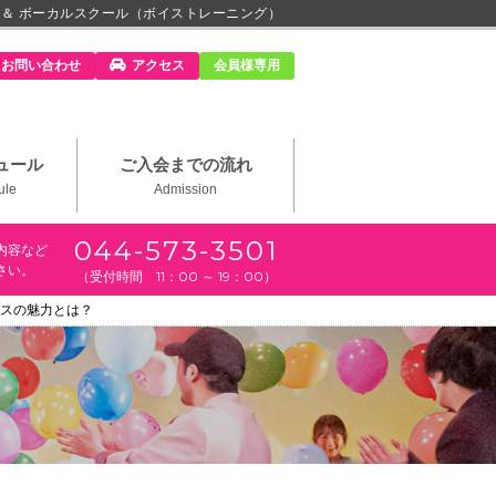
 ＆ ボーカルスクール（ボイストレーニング）
m」
お問い合わせ
アクセス
会員様専用
ュール
ご入会までの流れ
ule
Admission
044-573-3501
内容など
さい。
（受付時間 11：00 ～ 19：00）
スの魅力とは？