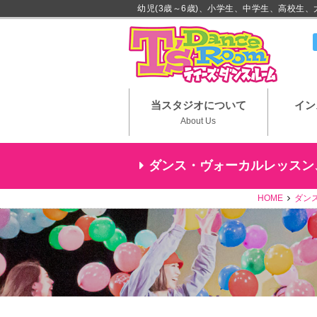
幼児(3歳～6歳)、小学生、中学生、高校生
川崎市
当スタジオについて
イン
About Us
ダンス・ヴォーカルレッスン
HOME
ダンス