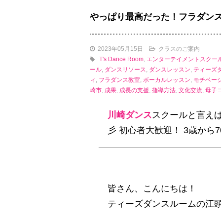
やっぱり最高だった！フラダン
2023年05月15日
クラスのご案内
T's Dance Room
,
エンターテイメントスクー
ール
,
ダンスリソース
,
ダンスレッスン
,
ティーズ
ィ
,
フラダンス教室
,
ボーカルレッスン
,
モチベー
崎市
,
成果
,
成長の支援
,
指導方法
,
文化交流
,
母子
川崎ダンス
スクールと言え
彡 初心者大歓迎！ 3歳か
皆さん、こんにちは！
ティーズダンスルームの江