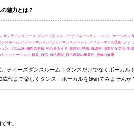
スの魅力とは？
ル
,
オンラインリソース
,
グループダンス
,
コーディネーション
,
コミュニケーション
ダンスルーム
,
パフォーマンス
,
パフォーマンスイベント
,
パフォーマンス技術
,
フラ
,
ション
,
リズム感
,
個性の発揮
,
初心者ガイド
,
創造性
,
効果
,
協調性
,
国際的な交流
,
地域
コミュニケーション
,
母親
,
自信
,
自己表現
,
自己表現の重要性
,
身体の健康
ば、ティーズダンスルーム！ダンスだけでなくボーカル
ら70歳代まで楽しくダンス・ボーカルを始めてみませんか
頭です。