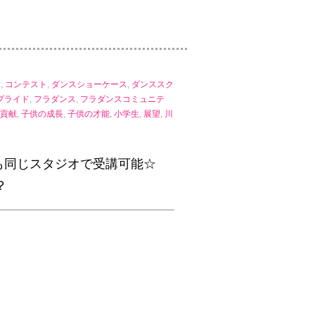
力
,
コンテスト
,
ダンスショーケース
,
ダンススク
プライド
,
フラダンス
,
フラダンスコミュニテ
貢献
,
子供の成長
,
子供の才能
,
小学生
,
展望
,
川
も同じスタジオで受講可能☆
？