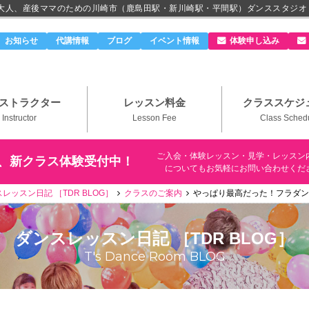
、大人、産後ママのための川崎市（鹿島田駅・新川崎駅・平間駅）ダンススタジオ
のダンススタジオ＆ボーカルスクール「T's Dance Roo
お知らせ
代講情報
ブログ
イベント情報
体験申し込み
ストラクター
レッスン料金
クラススケジ
Instructor
Lesson Fee
Class Sched
ご入会・体験レッスン・見学・レッスン
、新クラス体験受付中！
についてもお気軽にお問い合わせくだ
レッスン日記 ［TDR BLOG］
クラスのご案内
やっぱり最高だった！フラダン
ダンスレッスン日記 ［TDR BLOG］
T's Dance Room BLOG