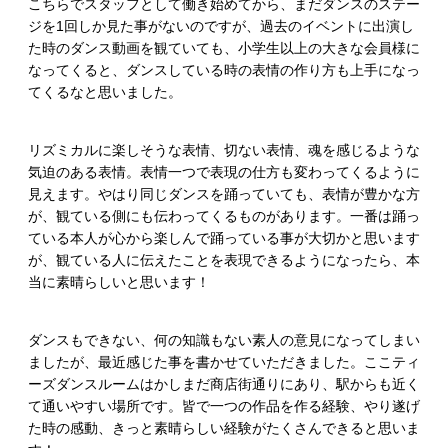
こちらでスタッフとして働き始めてから、まだダンスのステー
ジを1回しか見た事がないのですが、過去のイベントに出演し
た時のダンス動画を観ていても、小学生以上の大きな会員様に
なってくると、ダンスしている時の表情の作り方も上手になっ
てくるなと思いました。
リズミカルに楽しそうな表情、切ない表情、魂を感じるような
気迫のある表情。表情一つで表現の仕方も変わってくるように
見えます。やはり同じダンスを踊っていても、表情が豊かな方
が、観ている側にも伝わってくるものがあります。一番は踊っ
ている本人が心から楽しんで踊っている事が大切かと思います
が、観ている人に伝えたことを表現できるようになったら、本
当に素晴らしいと思います！
ダンスもできない、何の知識もない素人の意見になってしまい
ましたが、最近感じた事を書かせていただきました。ここティ
ーズダンスルームはかしまだ商店街通りにあり、駅からも近く
て通いやすい場所です。皆で一つの作品を作る経験、やり遂げ
た時の感動、きっと素晴らしい経験がたくさんできると思いま