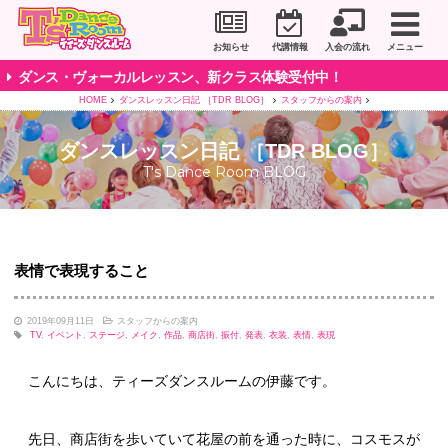
川崎市のダンススタジオ＆ボーカルスクール「T's D
お知らせ
代講情報
入会の流れ
メニュー
ダンス・ヴォーカルレッスン、新クラス体験受付中！
HOME
ダンスレッスン日記 ［TDR BLOG］
スタッフからの案内
ダンスレッスン日記 ［TDR BLOG］
T's Dance Room BLOG
表情で表現すること
2019年09月11日
スタッフからの案内
TV
,
イベント
,
ステージ
,
メイク
,
作品
,
商店街
,
振付
,
発表
,
衣装
,
表情
,
表現
こんにちは、ティーズダンスルームの伊藤です。
先日、商店街を歩いていて花屋の前を通った時に、コスモスが