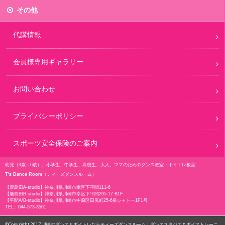
その他
代講情報
会員様専用ギャラリー
お問い合わせ
プライバシーポリシー
スポーツ安全保険のご案内
幼児（3歳～6歳）、小学生、中学生、高校生、大人、ママのためのダンス教室・ボイトレ教室
T's Dance Room
（ティーズダンスルーム）
【鹿島田A-studio】
神奈川県川崎市幸区下平間111-6
【鹿島田B-studio】
神奈川県川崎市幸区下平間205-17 B1F
【平間A/B-studio】
神奈川県川崎市中原区田尻町25-6泉シャトー1F1号
TEL：
044-573-3501
©Copyright 2017
川崎のダンスとボイトレならティーズダンスルーム｜ダンススタジオ＆ボイストレーニ