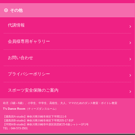
その他
代講情報
会員様専用ギャラリー
お問い合わせ
プライバシーポリシー
スポーツ安全保険のご案内
幼児（3歳～6歳）、小学生、中学生、高校生、大人、ママのためのダンス教室・ボイトレ教室
T's Dance Room
（ティーズダンスルーム）
【鹿島田A-studio】
神奈川県川崎市幸区下平間111-6
【鹿島田B-studio】
神奈川県川崎市幸区下平間205-17 B1F
【平間A/B-studio】
神奈川県川崎市中原区田尻町25-6泉シャトー1F1号
TEL：
044-573-3501