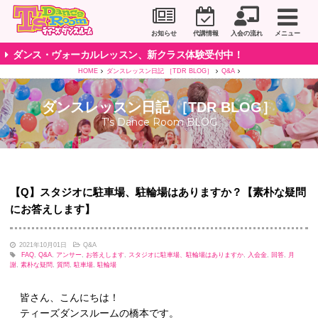
川崎市のダンススタジオ＆ボーカルスクール「T's D
お知らせ
代講情報
入会の流れ
メニュー
ダンス・ヴォーカルレッスン、新クラス体験受付中！
HOME
ダンスレッスン日記 ［TDR BLOG］
Q&A
ダンスレッスン日記 ［TDR BLOG］
T's Dance Room BLOG
【Q】スタジオに駐車場、駐輪場はありますか？【素朴な疑問
にお答えします】
2021年10月01日
Q&A
FAQ
,
Q&A
,
アンサー
,
お答えします
,
スタジオに駐車場、駐輪場はありますか
,
入会金
,
回答
,
月
謝
,
素朴な疑問
,
質問
,
駐車場
,
駐輪場
皆さん、こんにちは！
ティーズダンスルームの橋本です。