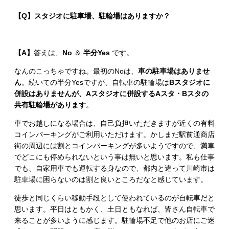
【Q】スタジオに駐車場、駐輪場はありますか？
【A】
答えは、
No
＆
半分Yes
です。
なんのこっちゃですね。最初のNoは、
車の駐車場はありませ
ん
。続いての半分Yesですが、自転車の駐輪場は
Bスタジオに
併設はありませんが、Aスタジオに併設するAスタ・Bスタの
共有駐輪場があります
。
車でお越しになる場合は、自己負担いただきますが近くの有料
コインパーキングがご利用いただけます。かしまだ駅前通商店
街の周辺には割とコインパーキングが多いようですので、満車
でどこにも停められないという事は無いと思います。私も仕事
でも、自家用車でも運転する身なので、都内と違って川崎市は
駐車場に困らないのは割と良いところだなと感じています。
徒歩と同じくらい移動手段として使われているのが自転車だと
思います。平日はともかく、土日ともなれば、皆さん自転車で
来ることが多いように感じます。駐輪場不足で他のお店にご迷