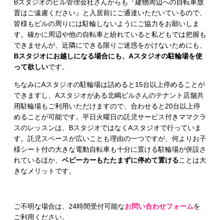
Bスタジオのビル管理会社さんからも『建物周辺への自転車放
置はご遠慮ください』と入居前にご通達いただいているので、
皆様もビルの周りには駐輪しないようにご協力をお願いしま
す。確かに周辺や他の自転車と紛れていると私どもでは把握も
できませんが、近隣にできる限りご迷惑をかけないためにも、
Bスタジオにお越しになる場合にも、Aスタジオの駐輪場を使
って欲しい
です。
ちなみにAスタジオの駐輪場は詰めると15台以上停めることが
できますし、Aスタジオがある北嶋ビルさんのテナント店舗共
用駐輪場もご利用いただけますので、合わせると20台以上停
めることが可能です。平日火曜日の託児サービス付きママクラ
スのレッスンは、BスタジオではなくAスタジオで行っていま
す。託児スペースが広いことも理由の一つですが、何よりお子
様シート付の大きな電動自転車も十分に置ける駐輪場が併設さ
れているほか、
ベビーカーもたたまずに停めて置ける
ことは大
きなメリットです。
ご不明な場合は、24時間受付可能な
お問い合わせフォーム
を
ご利用ください。