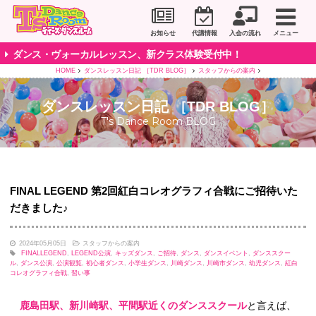
川崎市のダンススタジオ＆ボーカルスクール「T's D
お知らせ
代講情報
入会の流れ
メニュー
ダンス・ヴォーカルレッスン、新クラス体験受付中！
HOME
ダンスレッスン日記 ［TDR BLOG］
スタッフからの案内
ダンスレッスン日記 ［TDR BLOG］
T's Dance Room BLOG
FINAL LEGEND 第2回紅白コレオグラフィ合戦にご招待いた
だきました♪
2024年05月05日
スタッフからの案内
FINALLEGEND
,
LEGEND公演
,
キッズダンス
,
ご招待
,
ダンス
,
ダンスイベント
,
ダンススクー
ル
,
ダンス公演
,
公演観覧
,
初心者ダンス
,
小学生ダンス
,
川崎ダンス
,
川崎市ダンス
,
幼児ダンス
,
紅白
コレオグラフィ合戦
,
習い事
鹿島田駅、新川崎駅、平間駅
近くのダンススクール
と言えば、