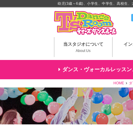
幼児(3歳～6歳)、小学生、中学生、高校生
川崎市
当スタジオについて
イン
About Us
ダンス・ヴォーカルレッスン
HOME
ダ