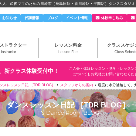
、大人、産後ママのための川崎市（鹿島田駅・新川崎駅・平間駅）ダンススタジオ
のダンススタジオ＆ボーカルスクール「T's Dance Roo
お知らせ
代講情報
ブログ
イベント情報
体験申し込み
ストラクター
レッスン料金
クラススケジ
Instructor
Lesson Fee
Class Sched
ご入会・体験レッスン・見学・レッスン
、新クラス体験受付中！
についてもお気軽にお問い合わせくだ
ンスレッスン日記 ［TDR BLOG］
スタッフからの案内
適度に水分補給して、
ダンスレッスン日記 ［TDR BLOG］
T's Dance Room BLOG