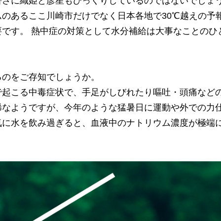
暑さに織姫と彦星もびっくりしているのではないでしょ
のあるここ川崎市だけでなく日本各地で30℃越えの予
要です。 熱中症の対策として水分補給は大事なことのひ
るのをご存知でしょうか。
で起こる中毒症状で、手足がしびれたり嘔吐・頭痛など
稀なようですが、今年のような猛暑日に運動や外での力
気に水を飲み過ぎると、血液中のナトリウム濃度が極端
。