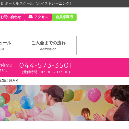
 ＆ ボーカルスクール（ボイストレーニング）
m」
お問い合わせ
アクセス
会員様専用
ュール
ご入会までの流れ
ule
Admission
044-573-3501
内容など
さい。
（受付時間 11：00 ～ 19：00）
元気に踊ろう