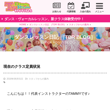
川崎市のダンススタジオ＆ボーカルスクール「T's D
お知らせ
代講情報
入会の流れ
メニュー
ダンス・ヴォーカルレッスン、新クラス体験受付中！
HOME
ダンスレッスン日記 ［TDR BLOG］
スタッフからの案内
ダンスレッスン日記 ［TDR BLOG］
T's Dance Room BLOG
現在のクラス定員状況
2018年06月01日
スタッフからの案内
こんにちは！！代表インストラクターのTAMMYです♪