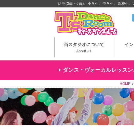
幼児(3歳～6歳)、小学生、中学生、高校生
川崎市
当スタジオについて
イン
About Us
ダンス・ヴォーカルレッスン
HOME