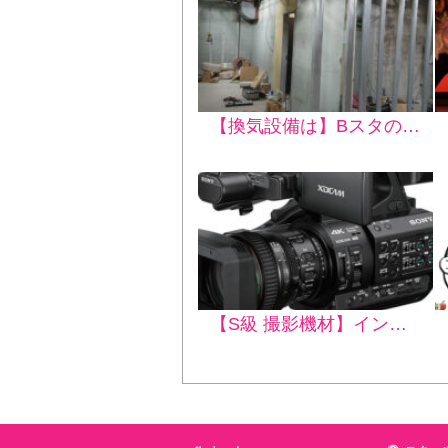
【換気設備は】Bスタのコロナ対策はいかに？！【リアルガチでビッグサイズ】
【S級 撮影機材】インストラクター動画を撮影 その2【B級 スキル】