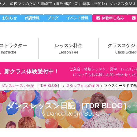
、大人、産後ママのための川崎市（鹿島田駅・新川崎駅・平間駅）ダンススタジオ
のダンススタジオ＆ボーカルスクール「T's Dance Roo
お知らせ
代講情報
ブログ
イベント情報
体験申し込み
ストラクター
レッスン料金
クラススケジ
Instructor
Lesson Fee
Class Sched
ご入会・体験レッスン・見学・レッスン
、新クラス体験受付中！
についてもお気軽にお問い合わせくだ
ダンスレッスン日記 ［TDR BLOG］
スタッフからの案内
マウスシールドで熱
ダンスレッスン日記 ［TDR BLOG］
T's Dance Room BLOG