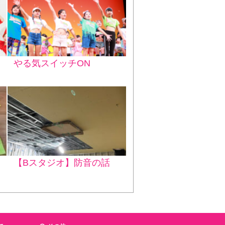
やる気スイッチON
【Bスタジオ】防音の話