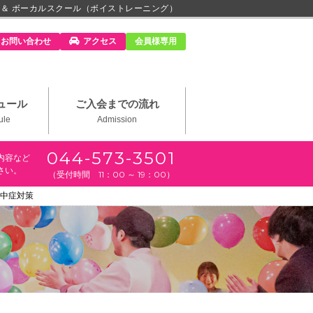
 ＆ ボーカルスクール（ボイストレーニング）
m」
お問い合わせ
アクセス
会員様専用
ュール
ご入会までの流れ
ule
Admission
044-573-3501
内容など
さい。
（受付時間 11：00 ～ 19：00）
中症対策