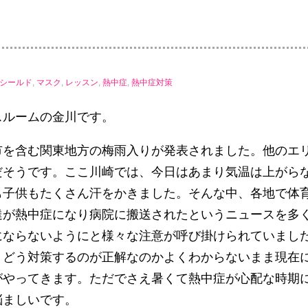
シールド
,
マスク
,
レッスン
,
熱中症
,
熱中症対策
スルームの金川です。
市を含む関東地方の梅雨入りが発表されました。他のエ
だそうです。ここ川崎では、今日はあまり気温は上がら
も子供もたくさん汗をかきました。そんな中、各地で体
達が熱中症になり病院に搬送されたというニュースを多
にならないようにと様々な注意が呼び掛けられていまし
、どう対策するのが正解なのかよくわからないまま現在
がやってきます。ただでさえ暑くて熱中症が心配な時期
悩ましいです。