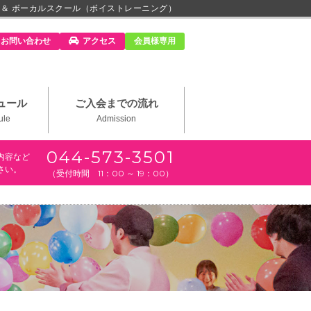
 ＆ ボーカルスクール（ボイストレーニング）
m」
お問い合わせ
アクセス
会員様専用
ュール
ご入会までの流れ
ule
Admission
044-573-3501
内容など
さい。
（受付時間 11：00 ～ 19：00）