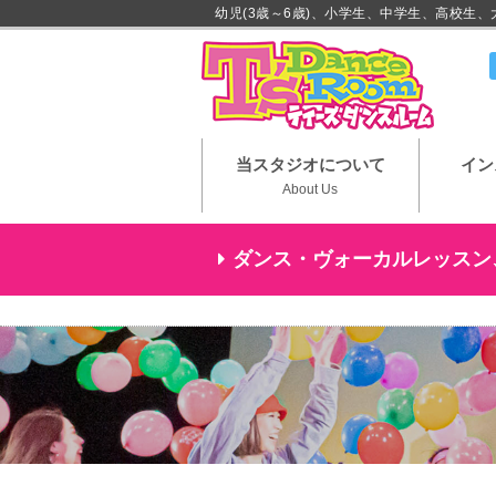
幼児(3歳～6歳)、小学生、中学生、高校生
川崎市
当スタジオについて
イン
About Us
ダンス・ヴォーカルレッスン