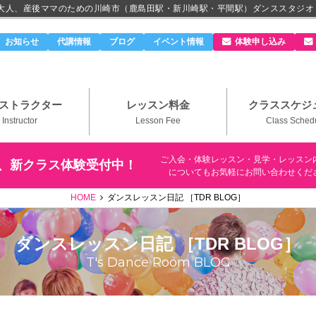
、大人、産後ママのための川崎市（鹿島田駅・新川崎駅・平間駅）ダンススタジオ
のダンススタジオ＆ボーカルスクール「T's Dance Roo
お知らせ
代講情報
ブログ
イベント情報
体験申し込み
ストラクター
レッスン料金
クラススケジ
Instructor
Lesson Fee
Class Sched
ご入会・体験レッスン・見学・レッスン
、新クラス体験受付中！
についてもお気軽にお問い合わせくだ
HOME
ダンスレッスン日記 ［TDR BLOG］
ダンスレッスン日記 ［TDR BLOG］
T's Dance Room BLOG