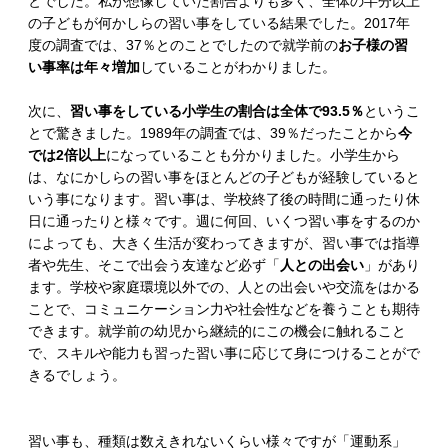
とでした。私が想像していた割合よりも多く、全体の半分以上
の子どもが何かしらの習い事をしている結果でした。2017年
度の調査では、37％とのことでしたので就学前の
お子様の習
い事率は年々増加
していることがわかりました。
次に、
習い事をしている小学生の割合は全体で93.5％
というこ
とで驚きました。1989年の調査では、39％だったことから
今
では2倍以上
になっていることも分かりました。小学生から
は、なにかしらの習い事をほとんどの子どもが経験していると
いう事になります。習い事は、学校終了後の時間に通ったり休
日に通ったりと様々です。週に何回、いくつ習い事をするのか
によっても、大きく生活が変わってきますが、習い事では指導
者や先生、そこで出会う友達など必ず「
人との出会い
」があり
ます。学校や家庭環境以外での、人との出会いや交流をはかる
ことで、コミュニケーション力や社会性などを養うことも期待
できます。就学前の幼児から継続的にこの機会に触れること
で、スキルや能力も習った習い事に応じて身につけることがで
きるでしょう。
習い事も、種類は数えきれないくらい様々ですが「運動系」