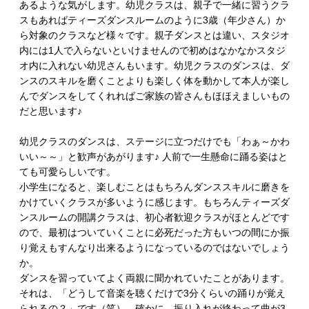
あるような気がします。幼児クラスは、親子で一緒に習うクラ
スもあればティーズダンスルームのように3歳（年少さん）か
ら対象のクラスなど様々です。親子ダンスとは違い、スタジオ
内には1人で入らないといけませんので初めはなかなかスタジ
オ内に入れない幼児さんもいます。幼児クラスのダンスは、ダ
ンスのスキルを磨くことよりも楽しく体を動かして本人が楽し
んでダンスをしてくれればご家族の皆さんもほほえましいもの
だと思います♪
幼児クラスのダンスは、ステージに立つだけでも「わぁ～かわ
いい～～」と歓声があがります♪ 人前で一生懸命に踊る姿はと
ても可愛らしいです。
小学生になると、楽しむことはもちろんダンススキルに磨きを
かけていくクラスが多いように感じます。もちろんティーズダ
ンスルームの開講クラスは、初心者歓迎クラスがほとんどです
ので、最初はついていくことに必死だった方もいつの間にか振
り覚えもすんなり出来るようになっているのではないでしょう
か。
ダンスを習っていてよく両親に聞かれていたことがあります。
それは、「どうして音楽を聴くだけで3分くらいの踊りが覚え
られるの？」です（笑）。確かに、振り入れが終わって曲が3