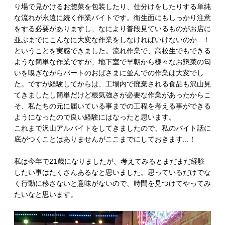
り場で見かけるお惣菜を包装したり、仕分けをしたりする単純
な流れが永遠に続く作業バイトです。衛生面にもしっかり注意
をする必要がありますし、なにより普段見ているものがお店に
並ぶまでにこんなに大変な作業をしなければいけないのか...！
ということを実感できました。流れ作業で、高校生でもできる
ような簡単な作業ですが、地下室で早朝から様々なお惣菜の匂
いを嗅ぎながらパートのおばさまに並んでの作業は大変でし
た。ですが経験してからは、工場内で廃棄される食品も沢山見
てきましたし簡単だけど根気強さが必要な作業があったからこ
そ、私たちの元に届いている事までの工程を考える事ができる
ようになったので良い経験にはなったと思います。
これまで沢山アルバイトをしてきましたので、私のバイト話に
底がつくことはありませんがここまでにしておきます...！
私は今年で21歳になりましたが、考えてみるとまだまだ経験
したい事はたくさんあるなと思いました。思っているだけでな
く行動に移さないと意味がないので、時間を見つけてやってみ
たいなと思います。