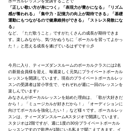
ボーカルレッスンを受講することで
「正しい歌い方が身につく」「表現力が豊かになる」「リズム
感が養われる」「集中力・記憶力の向上が期待できる」「基礎
運動にもつながるので健康維持ができる」「ストレス発散にな
る」
など、「ただ歌うこと」ですがたくさんの成長が期待できま
す。楽しみながら、気づかぬうちに「ボーカルを習ってよかっ
た！」と思える成長を遂げているはずです☆彡
今月に入り、ティーズダンスルームのボーカルクラスには2名
の新規会員様を迎え、毎週楽しく元気にプライベートボーカル
レッスンを開講しています。現在のプライベートボーカルレッ
スンの受講者は皆小学生で、それぞれが週に一回のレッスンを
楽しんでいます♪
みなさんがボーカルレッスンを始めた理由は、「歌が大好きだ
から！」「ミュージカルが好きだから！」「オーディションに
向けてボーカルを強化したい！」など様々です。ボーカルレッ
スンは、ティーズダンスルームAスタジオで開講しています。
スタジオは2階ですが、週に1度の30分プライベートボーカル
レッスンですので歌声が1階にいる私まで聞こえてきます。イ