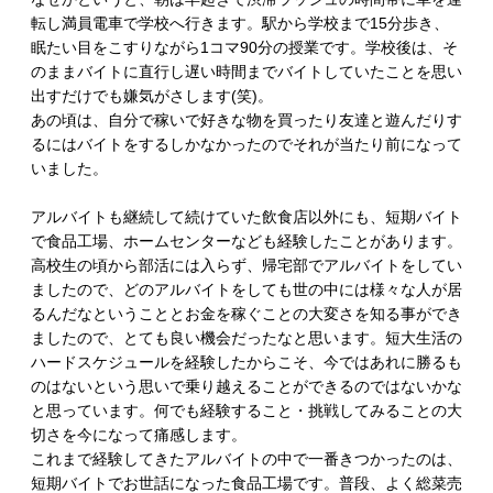
転し満員電車で学校へ行きます。駅から学校まで15分歩き、
眠たい目をこすりながら1コマ90分の授業です。学校後は、そ
のままバイトに直行し遅い時間までバイトしていたことを思い
出すだけでも嫌気がさします(笑)。
あの頃は、自分で稼いで好きな物を買ったり友達と遊んだりす
るにはバイトをするしかなかったのでそれが当たり前になって
いました。
アルバイトも継続して続けていた飲食店以外にも、短期バイト
で食品工場、ホームセンターなども経験したことがあります。
高校生の頃から部活には入らず、帰宅部でアルバイトをしてい
ましたので、どのアルバイトをしても世の中には様々な人が居
るんだなということとお金を稼ぐことの大変さを知る事ができ
ましたので、とても良い機会だったなと思います。短大生活の
ハードスケジュールを経験したからこそ、今ではあれに勝るも
のはないという思いで乗り越えることができるのではないかな
と思っています。何でも経験すること・挑戦してみることの大
切さを今になって痛感します。
これまで経験してきたアルバイトの中で一番きつかったのは、
短期バイトでお世話になった食品工場です。普段、よく総菜売