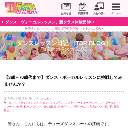
川崎市のダンススタジオ＆ボーカルスクール「T's D
お知らせ
代講情報
入会の流れ
メニュー
ダンス・ヴォーカルレッスン、新クラス体験受付中！
HOME
ダンスレッスン日記 ［TDR BLOG］
クラスのご案内
ダンスレッスン日記 ［TDR BLOG］
T's Dance Room BLOG
【3歳～70歳代まで】ダンス・ボーカルレッスンに挑戦してみ
ませんか？
2022年10月17日
クラスのご案内
ダンス
,
トライアルレッスン
,
ヒップホップダンス
,
プライベートボーカルレッスン
,
ボーカル
,
マ
ンツーマン指導
,
初めてのダンス
,
初心者歓迎
,
川崎ダンス
,
川崎ボーカル
,
幼児ダンス
,
習い事
,
鹿島
田ダンス
皆さん、こんにちは。ティーズダンスルームの江頭です。