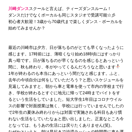
川崎ダンス
スクールと言えば、ティーズダンスルーム！
ダンスだけでなくボーカルも同じスタジオで受講可能☆彡
初心者大歓迎！3歳から70歳代まで楽しくダンス・ボーカルを
始めてみませんか？
最近の川崎市は夕方、日が落ちるのがとても早くなったように
感じます。17時前には、薄暗くなり始め18時頃にはすっかり
真っ暗です。日が落ちるのが早くなるのを感じるとあっという
間に、秋も終わり、冬がやってくるんだろうなと思います
1年が終わるのも本当にあっという間だなと感じます。ふと、
去年の今頃自分は何をしていただろう？と思いスケジュールを
見返してみますと、朝から車と電車を使って市内の学校まで行
き、学校が終わるとすぐに地元に帰って24時までバイトをす
るという生活をしていました。短大学生1年目はコロナウイル
スの影響で対面授業は無く、学校には行っていませんでしたの
で2年生の夏休み終わりからは対面で実施される科目もあり慣
れない生活をしていたなぁと思い出しました。正直なところ今
となっては、もうあの生活には戻りたくありません(笑)。
なぜかというと、朝は早起きで渋滞ラッシュの時間帯に車を運