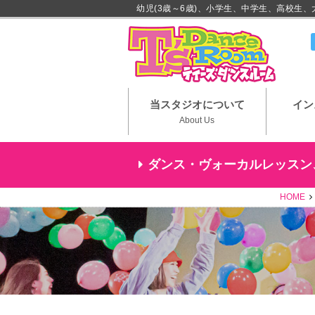
幼児(3歳～6歳)、小学生、中学生、高校生
川崎市
当スタジオについて
イン
About Us
ダンス・ヴォーカルレッスン
HOME