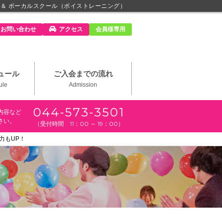
 ＆ ボーカルスクール（ボイストレーニング）
m」
お問い合わせ
アクセス
会員様専用
ュール
ご入会までの流れ
ule
Admission
044-573-3501
内容など
さい。
（受付時間 11：00 ～ 19：00）
力もUP！