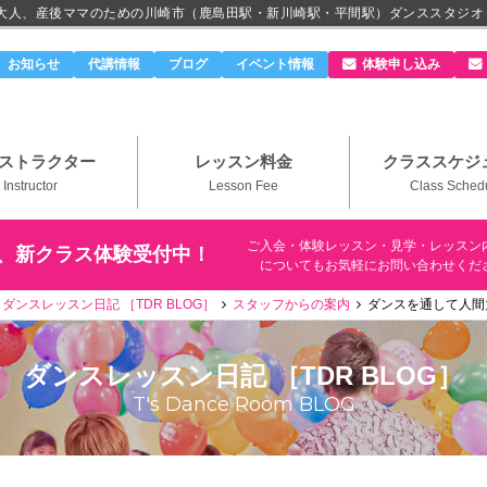
、大人、産後ママのための川崎市（鹿島田駅・新川崎駅・平間駅）ダンススタジオ
のダンススタジオ＆ボーカルスクール「T's Dance Roo
お知らせ
代講情報
ブログ
イベント情報
体験申し込み
ストラクター
レッスン料金
クラススケジ
Instructor
Lesson Fee
Class Sched
ご入会・体験レッスン・見学・レッスン
、新クラス体験受付中！
についてもお気軽にお問い合わせくだ
ダンスレッスン日記 ［TDR BLOG］
スタッフからの案内
ダンスを通して人間
ダンスレッスン日記 ［TDR BLOG］
T's Dance Room BLOG