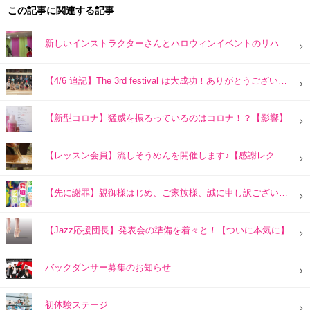
この記事に関連する記事
新しいインストラクターさんとハロウィンイベントのリハーサル！
【4/6 追記】The 3rd festival は大成功！ありがとうございました！【感謝速報】
【新型コロナ】猛威を振るっているのはコロナ！？【影響】
【レッスン会員】流しそうめんを開催します♪【感謝レクリエーション】
【先に謝罪】親御様はじめ、ご家族様、誠に申し訳ございません！【 m(_ _)m 】
【Jazz応援団長】発表会の準備を着々と！【ついに本気に】
バックダンサー募集のお知らせ
初体験ステージ