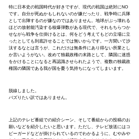
特に日本史の戦国時代が好きですが、現代の戦国は絶対にNO
です。自分が死ぬかもしれないのが嫌だったり、戦争時に兵隊
として出陣するのが嫌なのではありません。地球がぶっ壊れる
ほどの放射能汚染する核爆弾数がある現代で、それもちらつか
せながら戦争を仕掛けるとは、何をどう考えてもどの立場に立
ったとしても到底許せることでは無いからです。一方聞いて沙
汰するなとは言うが、これだけは無条件にあり得ない所業とし
か言いようがない。改めて独裁政権の末路として、隣国に迷惑
をかけることになると再認識させられたようで、複数の独裁政
権国の隣国である我が国を憂う気持ちになってしまいます。
脱線しました。
バズりたい訳ではありません。
上記のテレビ番組での紹介シーン、そして番組からの投稿のお
願いなどを紹介したいと思います。ただし、テレビ放送にはコ
ピーガードなどが掛けられているのでわかるように、むやみや