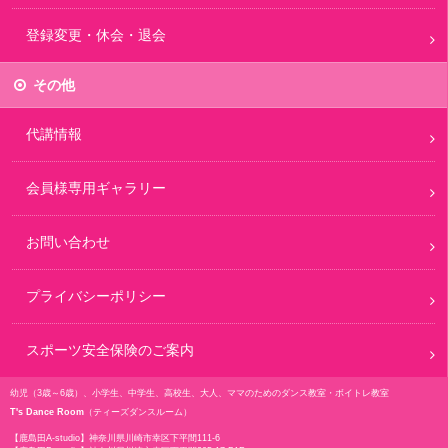
登録変更・休会・退会
その他
代講情報
会員様専用ギャラリー
お問い合わせ
プライバシーポリシー
スポーツ安全保険のご案内
幼児（3歳～6歳）、小学生、中学生、高校生、大人、ママのためのダンス教室・ボイトレ教室
T's Dance Room
（ティーズダンスルーム）
【鹿島田A-studio】
神奈川県川崎市幸区下平間111-6