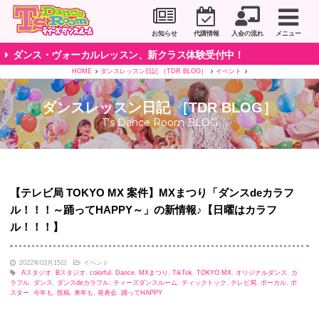
川崎市のダンススタジオ＆ボーカルスクール「T's D
お知らせ
代講情報
入会の流れ
メニュー
ダンス・ヴォーカルレッスン、新クラス体験受付中！
HOME
ダンスレッスン日記 ［TDR BLOG］
イベント
ダンスレッスン日記 ［TDR BLOG］
T's Dance Room BLOG
【テレビ局 TOKYO MX 案件】MXまつり「ダンスdeカラフ
ル！！！～踊ってHAPPY～」の新情報♪【日曜はカラフ
ル！！！】
2022年03月15日
イベント
Aスタジオ
,
Bスタジオ
,
colorful
,
Dance
,
MXまつり
,
TikTok
,
TOKYO MX
,
オリジナルダンス
,
カ
ラフル
,
ダンス
,
ダンスdeカラフル
,
ティーズダンスルーム
,
ティックトック
,
テレビ局
,
ボーカル
,
ポ
スター
,
今年も
,
投稿
,
来年も
,
発表会
,
踊ってHAPPY