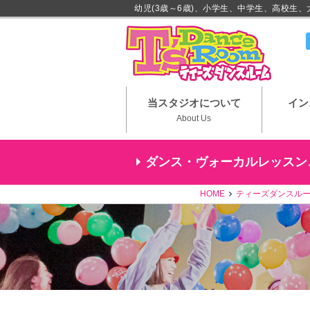
幼児(3歳～6歳)、小学生、中学生、高校生
川崎市
当スタジオについて
イン
About Us
ダンス・ヴォーカルレッスン
HOME
ティーズダンスルー