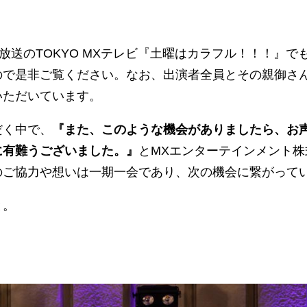
日放送のTOKYO MXテレビ『土曜はカラフル！！！』
で是非ご覧ください。なお、出演者全員とその親御さんに
いただいています。
だく中で、
『また、このような機会がありましたら、お
に有難うございました。』
とMXエンターテインメント
のご協力や想いは一期一会であり、次の機会に繋がって
と。