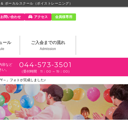
 ＆ ボーカルスクール（ボイストレーニング）
m」
お問い合わせ
アクセス
会員様専用
ュール
ご入会までの流れ
ule
Admission
044-573-3501
内容など
さい。
（受付時間 11：00 ～ 19：00）
PPY～」フォトが完成しました♪