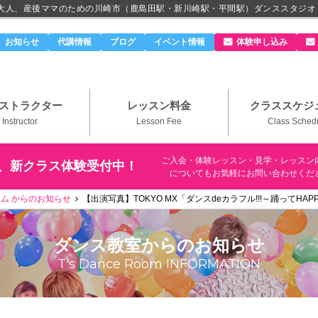
、大人、産後ママのための川崎市（鹿島田駅・新川崎駅・平間駅）ダンススタジオ
のダンススタジオ＆ボーカルスクール「T's Dance Roo
お知らせ
代講情報
ブログ
イベント情報
体験申し込み
ストラクター
レッスン料金
クラススケジ
Instructor
Lesson Fee
Class Sched
ご入会・体験レッスン・見学・レッスン
、新クラス体験受付中！
についてもお気軽にお問い合わせくだ
ム からのお知らせ
【出演写真】TOKYO MX「ダンスdeカラフル!!!～踊ってHA
ダンス教室
からのお知らせ
T's Dance Room INFORMATION