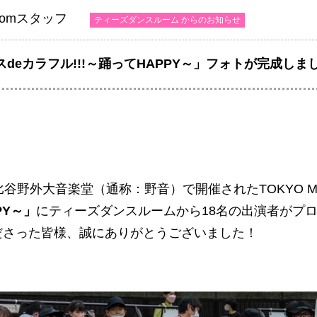
Roomスタッフ
ティーズダンスルーム からのお知らせ
スdeカラフル!!!～踊ってHAPPY～」フォトが完成しま
比谷野外大音楽堂（通称：野音）で開催されたTOKYO 
PY～」
にティーズダンスルームから18名の出演者がプ
ださった皆様、誠にありがとうございました！