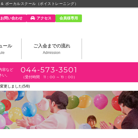
 ＆ ボーカルスクール（ボイストレーニング）
m」
お問い合わせ
アクセス
会員様専用
ュール
ご入会までの流れ
ule
Admission
044-573-3501
内容など
さい。
（受付時間 11：00 ～ 19：00）
変更しました(5/8)