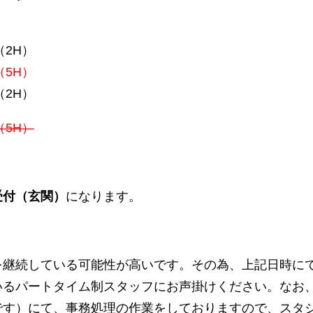
 （2H）
 （5H）
 （2H）
 （5H）
受付（玄関）
になります。
を継続している可能性が高いです。その為、上記日時に
いるパートタイム制スタッフにお声掛けください。なお
です）にて、事務処理の作業をしておりますので、スタ