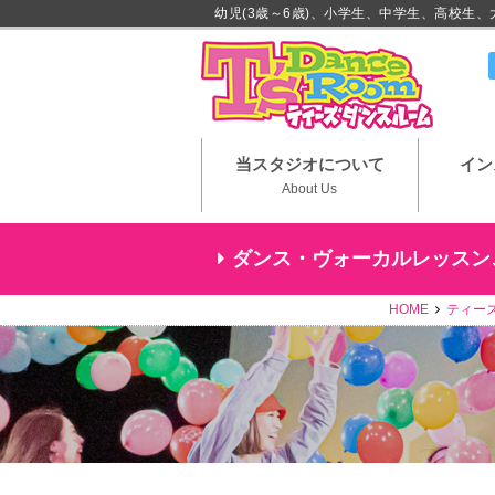
幼児(3歳～6歳)、小学生、中学生、高校生
川崎市
当スタジオについて
イン
About Us
ダンス・ヴォーカルレッスン
HOME
ティー