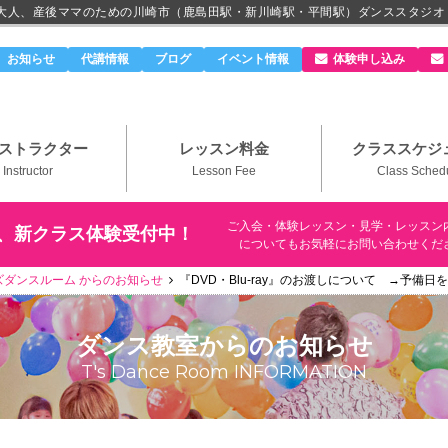
、大人、産後ママのための川崎市（鹿島田駅・新川崎駅・平間駅）ダンススタジオ
のダンススタジオ＆ボーカルスクール「T's Dance Roo
お知らせ
代講情報
ブログ
イベント情報
体験申し込み
ストラクター
レッスン料金
クラススケジ
Instructor
Lesson Fee
Class Sched
ご入会・体験レッスン・見学・レッスン
、新クラス体験受付中！
についてもお気軽にお問い合わせくだ
ズダンスルーム からのお知らせ
『DVD・Blu-ray』のお渡しについて →予備日を
ダンス教室
からのお知らせ
T's Dance Room INFORMATION