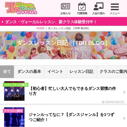
川崎市のダンススタジオ＆ボーカルスクール「T's D
お知らせ
代講情報
入会の流れ
メニュー
ダンス・ヴォーカルレッスン、新クラス体験受付中！
HOME
ダンスレッスン日記 ［TDR BLOG］
ダンスレッスン日記 ［TDR BLOG］
T's Dance Room BLOG
全て
ダンスの基本
イベント
レッスン日記
クラスのご案
スタッフからの案内
【初心者】忙しい大人でもできるダンス習慣の作
り方
2024年10月12日
クラスのご案内
ジャンルってなに？【ダンスジャンル】を1つず
つご紹介！