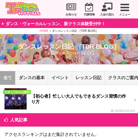
川崎市のダンススタジオ＆ボーカルスクール「T's D
お知らせ
代講情報
入会の流れ
メニュー
ダンス・ヴォーカルレッスン、新クラス体験受付中！
HOME
ダンスレッスン日記 ［TDR BLOG］
ダンスレッスン日記 ［TDR BLOG］
T's Dance Room BLOG
全て
ダンスの基本
イベント
レッスン日記
クラスのご案
スタッフからの案内
【初心者】忙しい大人でもできるダンス習慣の作
り方
2024年10月12日
人気記事
アクセスランキングはまだ集計されていません。