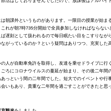
。部活はしておりませんでしたので、放課後はアルバイ
は朝課外というものがあります。一限目の授業が始まる
これが朝7時735分開始で全員参加しなければならない
えば遅刻として扱われるので毎日眠たい目をこすりなが
つながっているのか？という疑問はありつつ、充実した
いの人が自動車免許を取得し、友達を乗せドライブに行
りごろにコロナウイルスの蔓延が始まり、その後二年間
為あっという間の二年間でした。短大でのイベントや行
出会いもあり、貴重な二年間を過ごすことができたと思
東京観光
をしました。