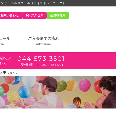
 ＆ ボーカルスクール（ボイストレーニング）
m」
お問い合わせ
アクセス
会員様専用
ュール
ご入会までの流れ
ule
Admission
044-573-3501
内容など
さい。
（受付時間 11：00 ～ 19：00）
と申します。