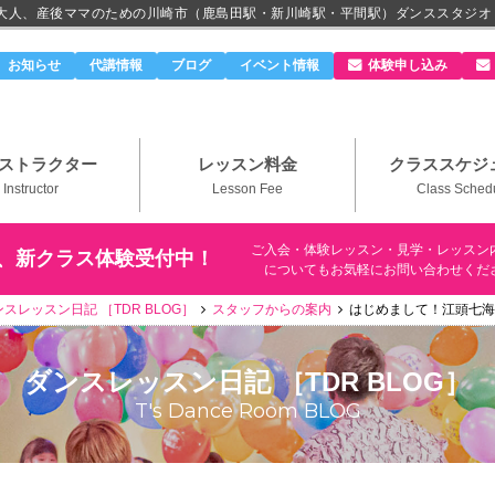
、大人、産後ママのための川崎市（鹿島田駅・新川崎駅・平間駅）ダンススタジオ
のダンススタジオ＆ボーカルスクール「T's Dance Roo
お知らせ
代講情報
ブログ
イベント情報
体験申し込み
ストラクター
レッスン料金
クラススケジ
Instructor
Lesson Fee
Class Sched
ご入会・体験レッスン・見学・レッスン
、新クラス体験受付中！
についてもお気軽にお問い合わせくだ
スレッスン日記 ［TDR BLOG］
スタッフからの案内
はじめまして！江頭七海
ダンスレッスン日記 ［TDR BLOG］
T's Dance Room BLOG