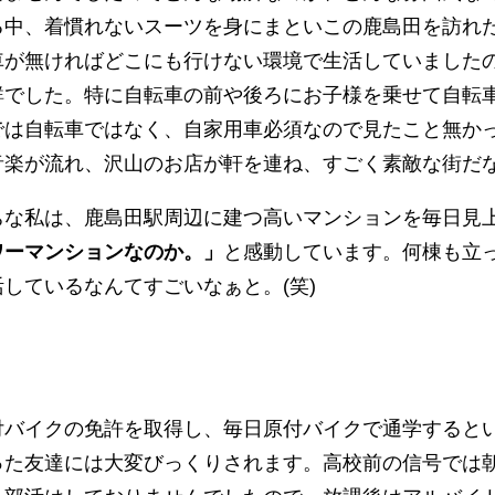
る中、着慣れないスーツを身にまといこの鹿島田を訪れ
車が無ければどこにも行けない環境で生活していました
鮮でした。特に自転車の前や後ろにお子様を乗せて自転
では自転車ではなく、自家用車必須なので見たこと無か
音楽が流れ、沢山のお店が軒を連ね、すごく素敵な街だ
ちな私は、鹿島田駅周辺に建つ高いマンションを毎日見
ワーマンションなのか。」
と感動しています。何棟も立
しているなんてすごいなぁと。(笑)
付バイクの免許を取得し、毎日原付バイクで通学すると
った友達には大変びっくりされます。高校前の信号では