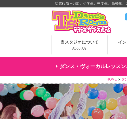
幼児(3歳～6歳)、小学生、中学生、高校生
川崎市
当スタジオについて
イン
About Us
ダンス・ヴォーカルレッスン
HOME
ダン