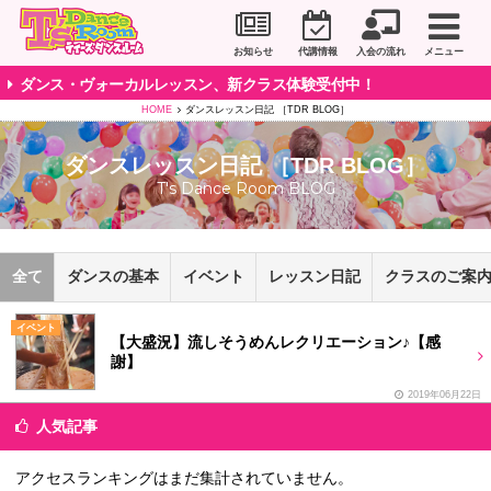
川崎市のダンススタジオ＆ボーカルスクール「T's D
お知らせ
代講情報
入会の流れ
メニュー
ダンス・ヴォーカルレッスン、新クラス体験受付中！
HOME
ダンスレッスン日記 ［TDR BLOG］
ダンスレッスン日記 ［TDR BLOG］
T's Dance Room BLOG
全て
ダンスの基本
イベント
レッスン日記
クラスのご案
イベント
【大盛況】流しそうめんレクリエーション♪【感
謝】
2019年06月22日
人気記事
アクセスランキングはまだ集計されていません。