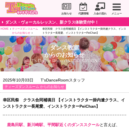
川崎市のダンススタジオ＆ボーカルスクール「T's D
お知らせ
代講情報
入会の流れ
メニュー
ダンス・ヴォーカルレッスン、新クラス体験受付中！
HOME
ティーズダンスルーム
幸区民祭 クラス合同補填日 【インストラクター掛内遼クラス、インス
からのお知らせ
トラクター長尾愛、インストラクターPeiChan】
ダンス教室
からのお知らせ
T's Dance Room INFORMATION
2025年10月03日
T'sDanceRoomスタッフ
ティーズダンスルーム からのお知らせ
幸区民祭 クラス合同補填日 【インストラクター掛内遼クラス、イ
ンストラクター長尾愛、インストラクターPeiChan】
鹿島田駅、新川崎駅、平間駅
近くのダンススクール
と言えば、