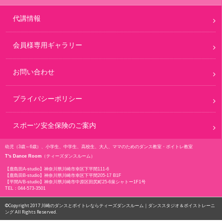
代講情報
会員様専用ギャラリー
お問い合わせ
プライバシーポリシー
スポーツ安全保険のご案内
幼児（3歳～6歳）、小学生、中学生、高校生、大人、ママのためのダンス教室・ボイトレ教室
T's Dance Room
（ティーズダンスルーム）
【鹿島田A-studio】
神奈川県川崎市幸区下平間111-6
【鹿島田B-studio】
神奈川県川崎市幸区下平間205-17 B1F
【平間A/B-studio】
神奈川県川崎市中原区田尻町25-6泉シャトー1F1号
TEL：
044-573-3501
©Copyright 2017
川崎のダンスとボイトレならティーズダンスルーム｜ダンススタジオ＆ボイストレーニ
ング All Rights Reserved.