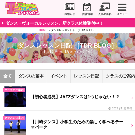
川崎市のダンススタジオ＆ボーカルスクール「T's D
お知らせ
代講情報
入会の流れ
メニュー
ダンス・ヴォーカルレッスン、新クラス体験受付中！
HOME
ダンスレッスン日記 ［TDR BLOG］
ダンスレッスン日記 ［TDR BLOG］
T's Dance Room BLOG
全て
ダンスの基本
イベント
レッスン日記
クラスのご案
クラスのご案内
【初心者必見】JAZZダンスは1つじゃない！？
2023年11月28日
クラスのご案内
【川崎ダンス】小学生のための楽しく学べるテー
マパーク