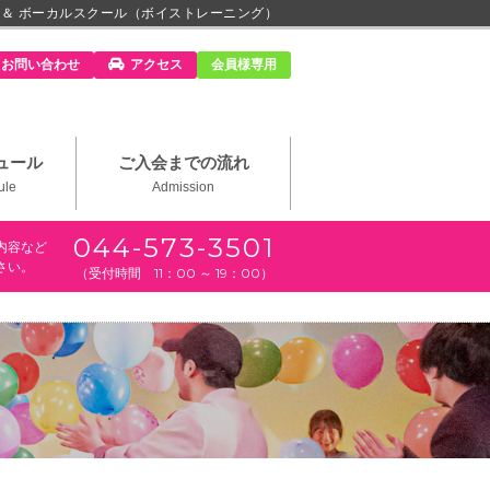
 ＆ ボーカルスクール（ボイストレーニング）
m」
お問い合わせ
アクセス
会員様専用
ュール
ご入会までの流れ
ule
Admission
044-573-3501
内容など
さい。
（受付時間 11：00 ～ 19：00）