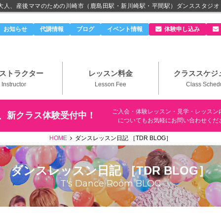
、大人、産後ママのための川崎市（鹿島田駅・新川崎駅・平間駅）ダンススタジオ
のダンススタジオ＆ボーカルスクール「T's Dance Roo
お知らせ
代講情報
ブログ
イベント情報
体験申し込み
ストラクター
レッスン料金
クラススケジ
Instructor
Lesson Fee
Class Sched
ご入会・体験レッスン・見学・レッスン
、新クラス体験受付中！
についてもお気軽にお問い合わせくだ
HOME
ダンスレッスン日記 ［TDR BLOG］
ダンスレッスン日記 ［TDR BLOG］
T's Dance Room BLOG