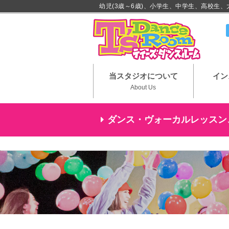
幼児(3歳～6歳)、小学生、中学生、高校生
川崎市
当スタジオについて
イン
About Us
ダンス・ヴォーカルレッスン